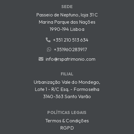
SEDE
Passeio de Neptuno, loja 31 C
Marina Parque das Nações
1990-194 Lisboa
+351 210 513 634
+351960283917
info@rspatrimonio.com
FILIAL
Urbanização Vale do Mondego,
Lote 1 - R/C Esq. - Formoselha
3140-363 Santo Varão
POLÍTICAS LEGAIS
Termos & Condições
RGPD